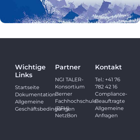
Wichtige
Partner
Kontakt
Links
NGI TALER-
Tel.: +41 76
Konsortium
782 42 16
Startseite
Berner
Compliance-
Dokumentation
Fachhochschule
Beauftragte
Allgemeine
(BFH)
Allgemeine
Geschäftsbedingungen
NetzBon
Anfragen